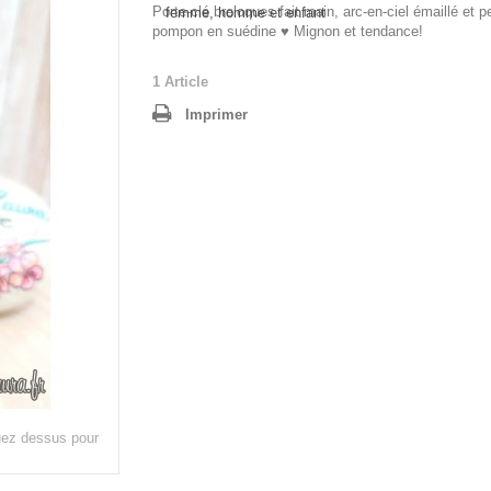
Porte-clé breloques fait main, arc-en-ciel émaillé et p
pompon en suédine ♥ Mignon et tendance!
1
Article
Imprimer
quez dessus pour