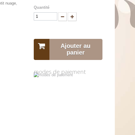
etit nuage,
Quantité
Ajouter au
panier
modes de paiement