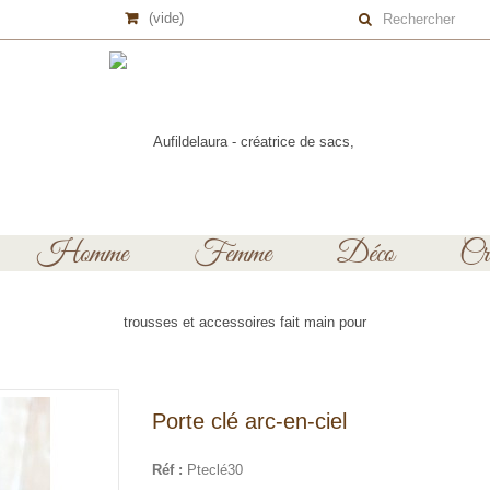
(vide)
Homme
Femme
Déco
Cré
Porte clé arc-en-ciel
Réf :
Pteclé30