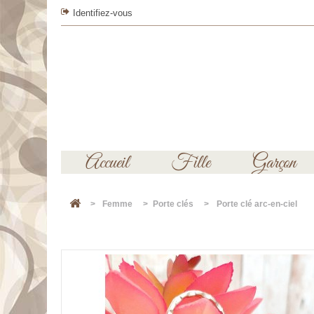
Identifiez-vous
Accueil
Fille
Garçon
>
Femme
>
Porte clés
>
Porte clé arc-en-ciel