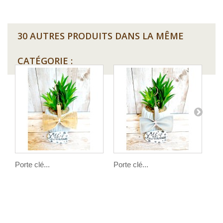
30 AUTRES PRODUITS DANS LA MÊME
CATÉGORIE :
Porte clé...
Porte clé...
Por