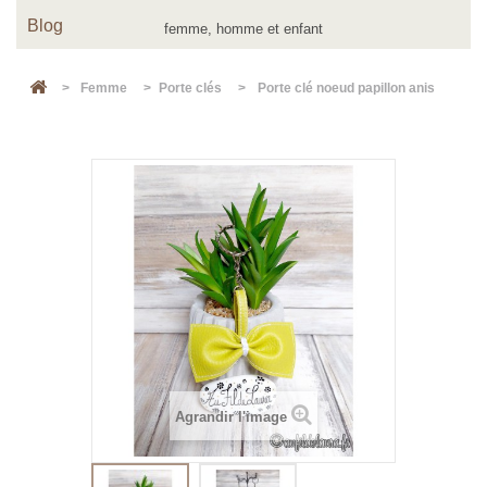
Blog
>
Femme
>
Porte clés
>
Porte clé noeud papillon anis
Agrandir l'image