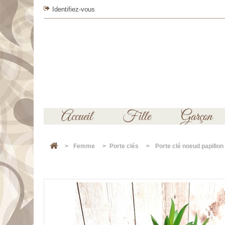
Identifiez-vous
Accueil
Fille
Garçon
>
Femme
>
Porte clés
>
Porte clé noeud papillo