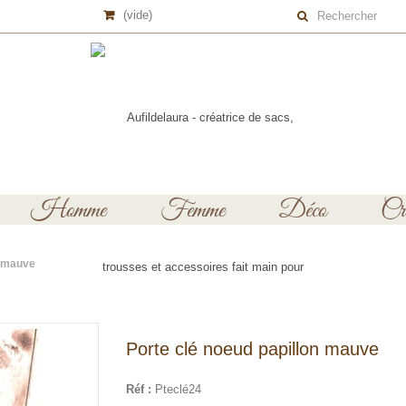
(vide)
Homme
Femme
Déco
Cré
n mauve
Porte clé noeud papillon mauve
Réf :
Pteclé24