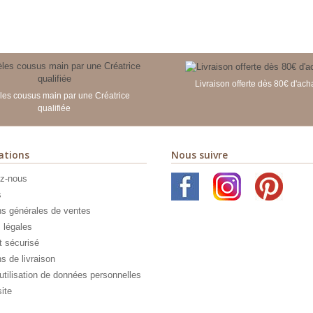
Livraison offerte dès 80€ d'ach
es cousus main par une Créatrice
qualifiée
ations
Nous suivre
z-nous
s
ns générales de ventes
 légales
 sécurisé
s de livraison
utilisation de données personnelles
ite