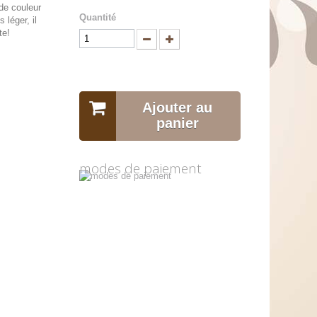
 de couleur
Quantité
 léger, il
te!
Ajouter au
panier
modes de paiement