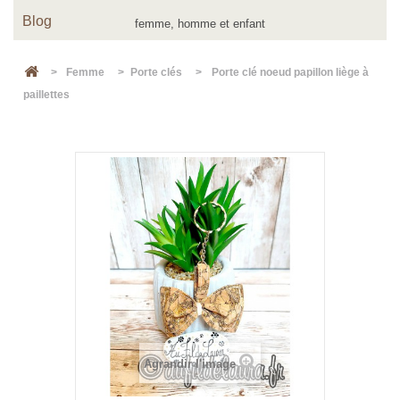
Blog
>
Femme
>
Porte clés
>
Porte clé noeud papillon liège à
paillettes
Agrandir l'image