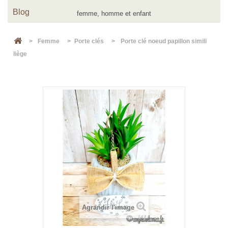
Blog
>
Femme
>
Porte clés
>
Porte clé noeud papillon simili
liège
Agrandir l'image