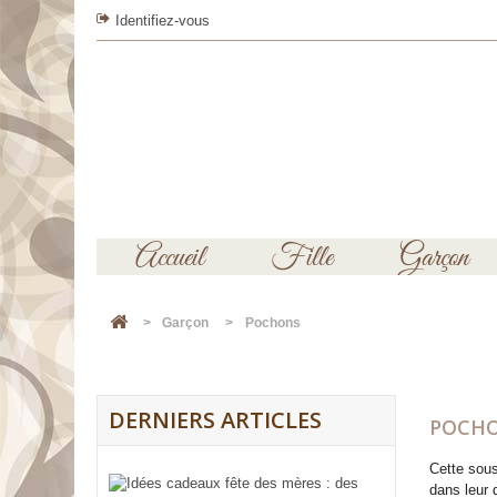
Identifiez-vous
Accueil
Fille
Garçon
>
Garçon
>
Pochons
DERNIERS ARTICLES
POCH
Cette sou
dans leur 