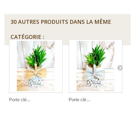
30 AUTRES PRODUITS DANS LA MÊME
CATÉGORIE :
Porte clé...
Porte clé...
Por