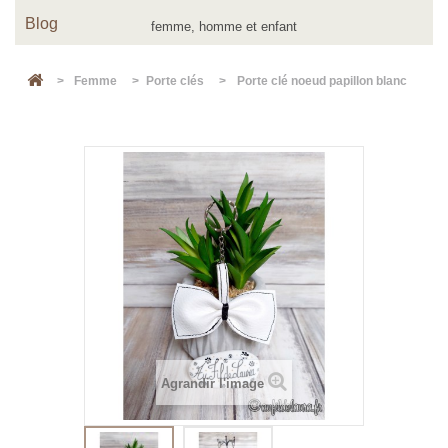
Blog
>
Femme
>
Porte clés
>
Porte clé noeud papillon blanc
Agrandir l'image