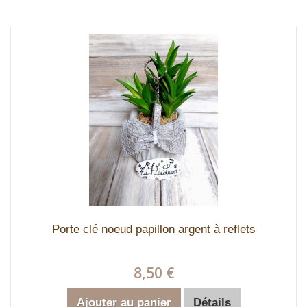
Porte clé noeud papillon argent à reflets
8,50 €
Ajouter au panier
Détails