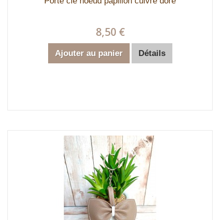
Porte clé noeud papillon cuivré doré
8,50 €
Ajouter au panier
Détails