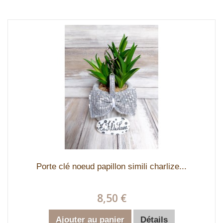
Porte clé noeud papillon simili charlize...
8,50 €
Ajouter au panier
Détails