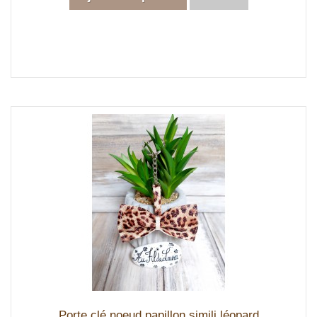
Porte clé noeud papillon simili léopard