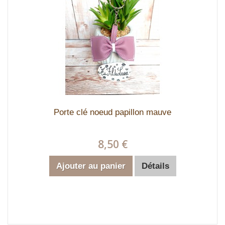
Porte clé noeud papillon mauve
8,50 €
Ajouter au panier
Détails