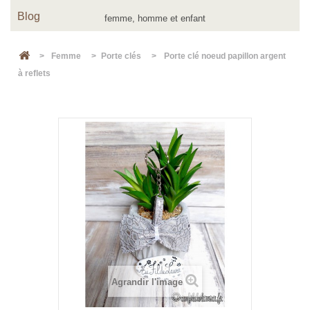
Blog
>
Femme
>
Porte clés
>
Porte clé noeud papillon argent
à reflets
Agrandir l'image