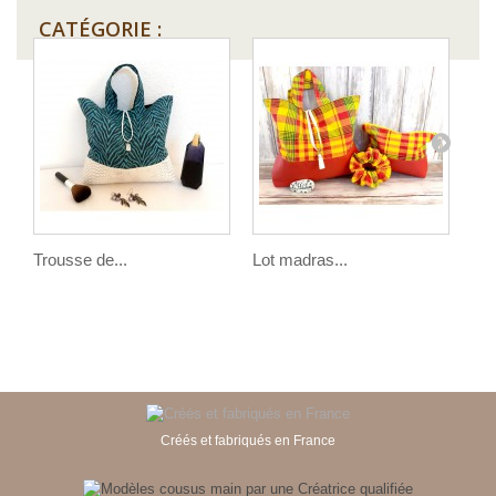
CATÉGORIE :
Trousse de...
Lot madras...
Lot
Créés et fabriqués en France