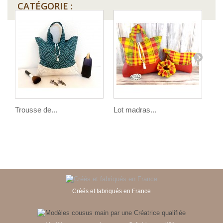
CATÉGORIE :
Trousse de...
Lot madras...
Lot
Créés et fabriqués en France