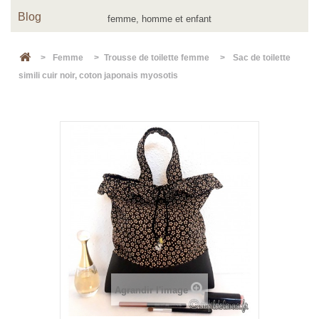
Blog
>
Femme
>
Trousse de toilette femme
>
Sac de toilette
simili cuir noir, coton japonais myosotis
Agrandir l'image