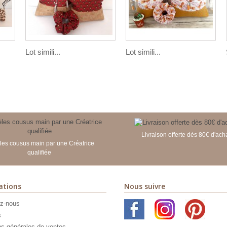
Lot simili...
Lot simili...
Livraison offerte dès 80€ d'ach
es cousus main par une Créatrice
qualifiée
ations
Nous suivre
z-nous
s
ns générales de ventes