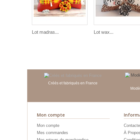
Lot madras...
Lot wax...
Créés et fabriqués en France
Modèl
Mon compte
Inform
Mon compte
Contacte
Mes commandes
À Propo
Mes retours de marchandise
Conditio