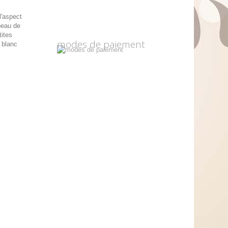
 l'aspect
peau de
tites
modes de paiement
 blanc