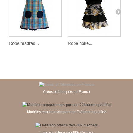
Robe madras...
Robe noire...
Rob
Créés et fabriqués en France
Modèles cousus main par une Créatrice qualifiée
Livraison offerte dès 80€ d'achats