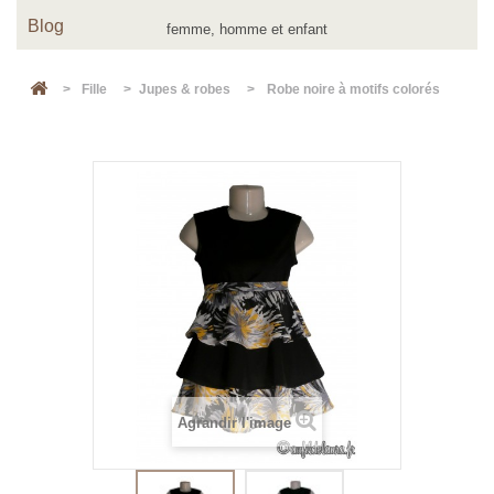
Blog
>
Fille
>
Jupes & robes
>
Robe noire à motifs colorés
Agrandir l'image