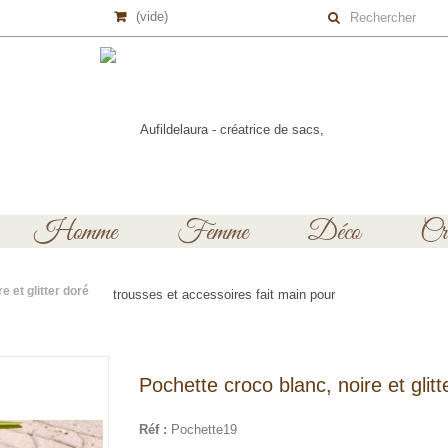
(vide)
Homme
Femme
Déco
Cré
e et glitter doré
Pochette croco blanc, noire et glitt
Réf :
Pochette19