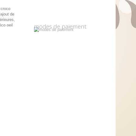
e croco
 ajout de
érieures,
modes de paiement
éco oeil