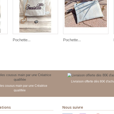
Pochette...
Pochette...
Livraison offerte dès 80€ d'ach
es cousus main par une Créatrice
qualifiée
ations
Nous suivre