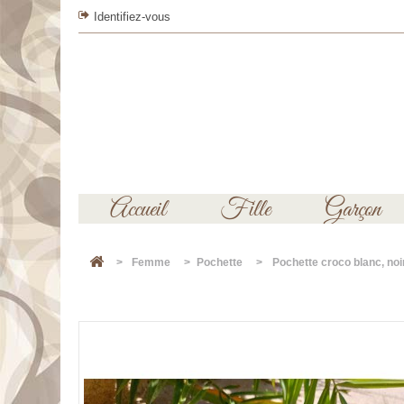
Identifiez-vous
Accueil
Fille
Garçon
>
Femme
>
Pochette
>
Pochette croco blanc, noir