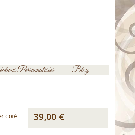
ations Personnalisées
Blog
39,00 €
er doré