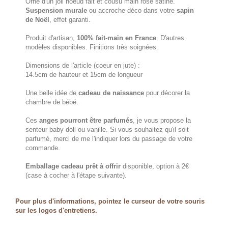
Orné d'un joli noeud fait et cousu main rose satiné.
Suspension murale
ou accroche déco dans votre
sapin
de Noël
, effet garanti.
Produit d'artisan,
100% fait-main en France
. D'autres
modèles disponibles. Finitions très soignées.
Dimensions de l'article (coeur en jute) :
14.5cm de hauteur et 15cm de longueur
Une belle idée de
cadeau de naissance
pour décorer la
chambre de bébé.
Ces
anges pourront être parfumés
, je vous propose la
senteur baby doll ou vanille. Si vous souhaitez qu'il soit
parfumé, merci de me l'indiquer lors du passage de votre
commande.
Emballage cadeau prêt à offrir
disponible, option à 2€
(case à cocher à l'étape suivante).
Pour plus d'informations, pointez le curseur de votre souris
sur les logos d'entretiens.