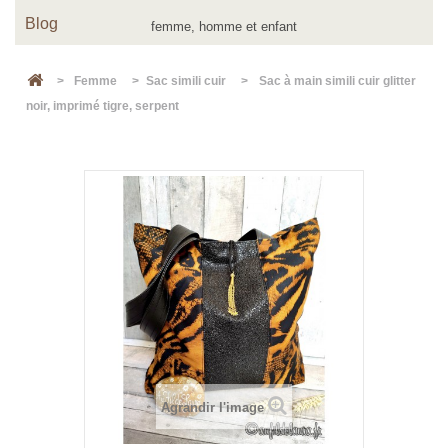
Blog
>
Femme
>
Sac simili cuir
>
Sac à main simili cuir glitter
noir, imprimé tigre, serpent
Agrandir l'image