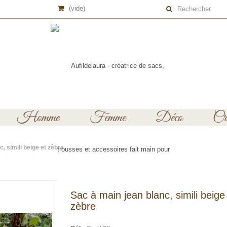
(vide)
Homme
Femme
Déco
Cré
, simili beige et zèbre
Sac à main jean blanc, simili beige
zèbre