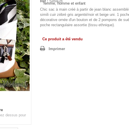
Réf :
Simili28
Chic sac à main créé à partir de jean blanc assemblé
simili cuir zèbré gris argenté/noir et beige uni. 1 poch
décorative ornée d'un bouton et de 2 pompons de sué
poche rectangulaire assortie (tissu ethnique).
Ce produit a été vendu
Imprimer
re
quez dessus pour