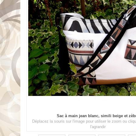
Sac à main jean blanc, simili beige et zèb
Déplacez la souris sur l'image pour utiliser le zoom ou cli
l'agrandir