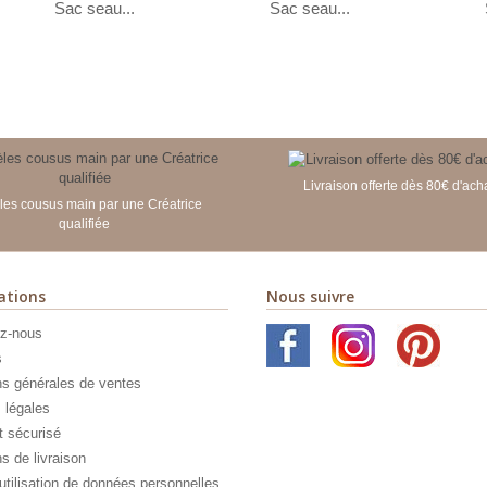
Sac seau...
Sac seau...
Livraison offerte dès 80€ d'ach
es cousus main par une Créatrice
qualifiée
ations
Nous suivre
z-nous
s
ns générales de ventes
 légales
 sécurisé
s de livraison
utilisation de données personnelles