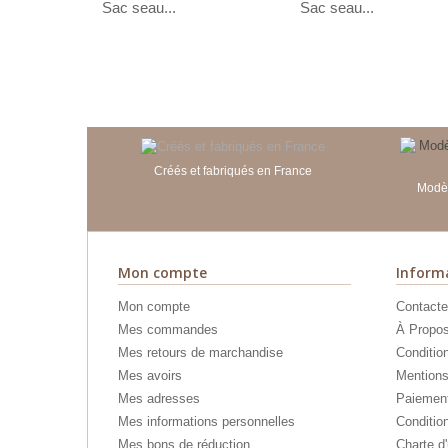
Sac seau...
Sac seau...
Créés et fabriqués en France
Modèl
Mon compte
Inform
Mon compte
Contacte
Mes commandes
À Propo
Mes retours de marchandise
Conditio
Mes avoirs
Mentions
Mes adresses
Paiement
Mes informations personnelles
Condition
Mes bons de réduction
Charte d'