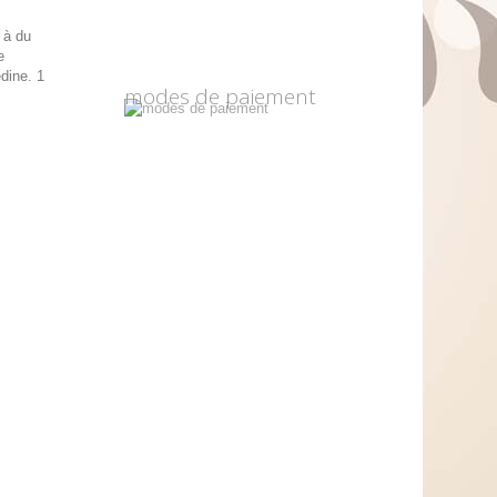
 à du
e
dine. 1
modes de paiement