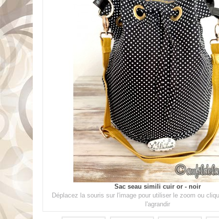
Sac seau simili cuir or - noir
Déplacez la souris sur l'image pour utiliser le zoom ou cli
l'agrandir