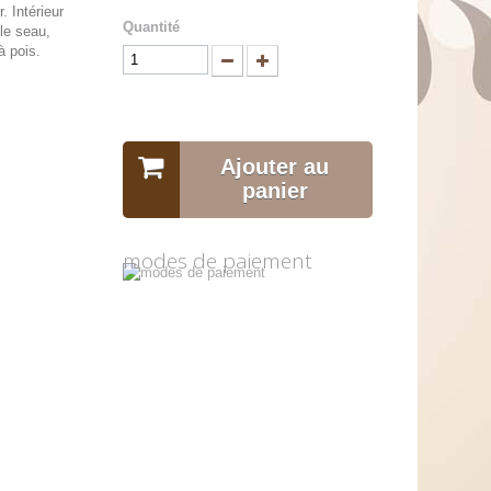
. Intérieur
Quantité
èle seau,
à pois.
Ajouter au
panier
modes de paiement