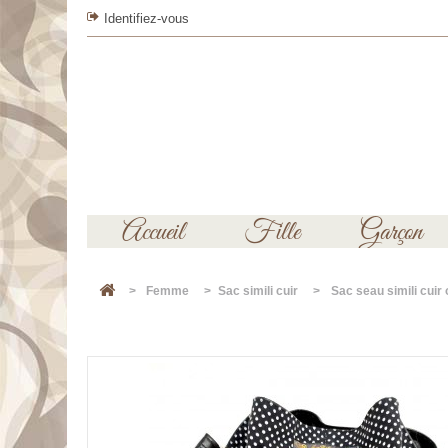
Identifiez-vous
Accueil
Fille
Garçon
>
Femme
>
Sac simili cuir
>
Sac seau simili cuir o