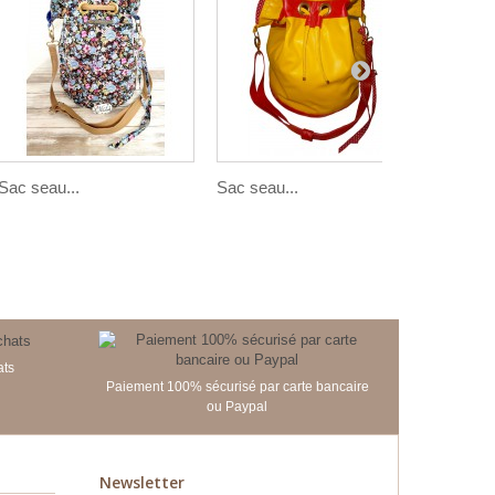
Sac seau...
Sac seau...
Sac seau
ats
Paiement 100% sécurisé par carte bancaire
ou Paypal
Newsletter