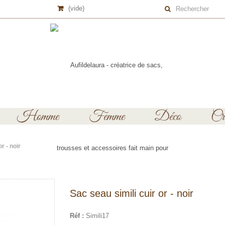
(vide)
Homme
Femme
Déco
Cré
r - noir
Sac seau simili cuir or - noir
Réf :
Simili17