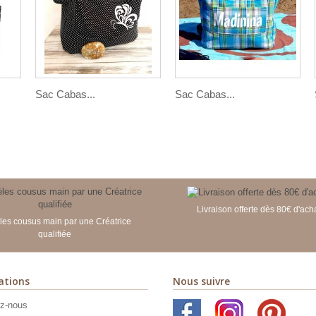
Sac Cabas...
Sac Cabas...
Livraison offerte dès 80€ d'ach
es cousus main par une Créatrice
qualifiée
ations
Nous suivre
z-nous