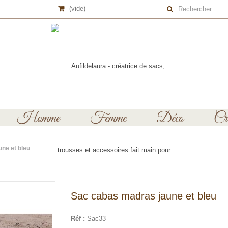
(vide)
Homme
Femme
Déco
Cré
ne et bleu
Sac cabas madras jaune et bleu
Réf :
Sac33