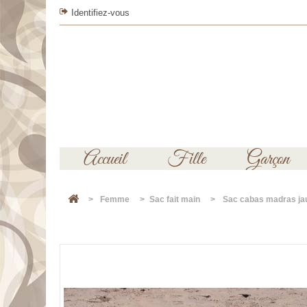
Identifiez-vous
Accueil
Fille
Garçon
>
Femme
>
Sac fait main
>
Sac cabas madras jau