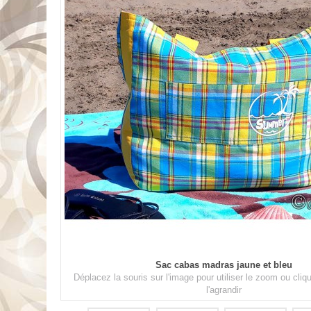
Sac cabas madras jaune et bleu
Déplacez la souris sur l'image pour utiliser le zoom ou cli
l'agrandir