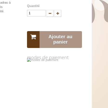
madras à
Quantité
ès
été.
Ajouter au
panier
modes de paiement