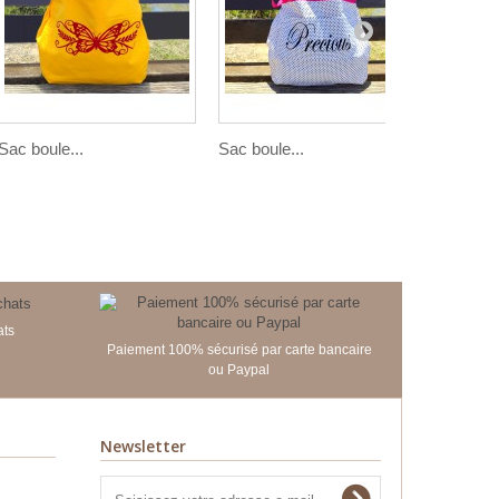
Sac boule...
Sac boule...
Sac boul
ats
Paiement 100% sécurisé par carte bancaire
ou Paypal
Newsletter