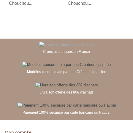
Chouchou...
Chouchou...
Cho
Créés et fabriqués en France
Modèles cousus main par une Créatrice qualifiée
Livraison offerte dès 80€ d'achats
Paiement 100% sécurisé par carte bancaire ou Paypal
Mon compte