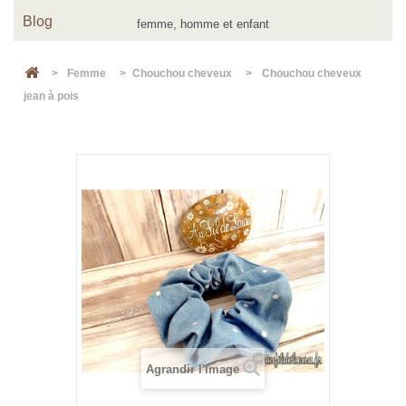
Blog
>
Femme
>
Chouchou cheveux
>
Chouchou cheveux
jean à pois
Agrandir l'image